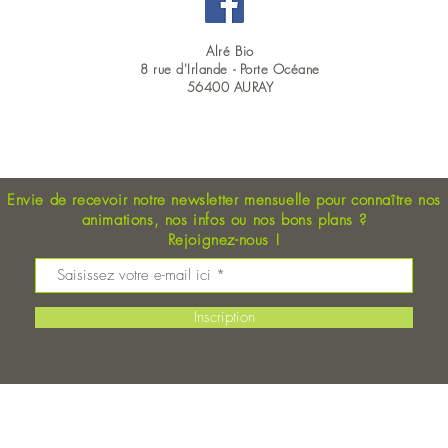
Alré Bio
8 rue d'Irlande -
Porte Océane
56400 AURAY
OUVERT DU LUNDI AU SAMEDI EN CONTINU : 9H00 - 19H00
s japonais au miso
Recette Curry de Légumes au lai
de coco
Envie de recevoir notre newsletter mensuelle pour connaître nos
animations, nos
infos ou nos bons plans
?
Rejoignez-nous !
Inscription
Mentions légales
© 2024 Alré Bio
Magasin Bio Auray - Coopérative Bio - Alimentation Bio - Tout votre marché Bio à Auray sur 500 m2 !