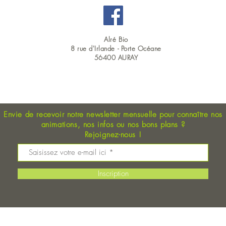
Alré Bio
8 rue d'Irlande -
Porte Océane
56400 AURAY
OUVERT DU LUNDI AU SAMEDI EN CONTINU : 9H00 - 19H00
e lentilles, pommes
Recette Riz, curry de pois chiche e
nards
carottes
Envie de recevoir notre newsletter mensuelle pour connaître nos
animations, nos
infos ou nos bons plans
?
Rejoignez-nous !
Inscription
Mentions légales