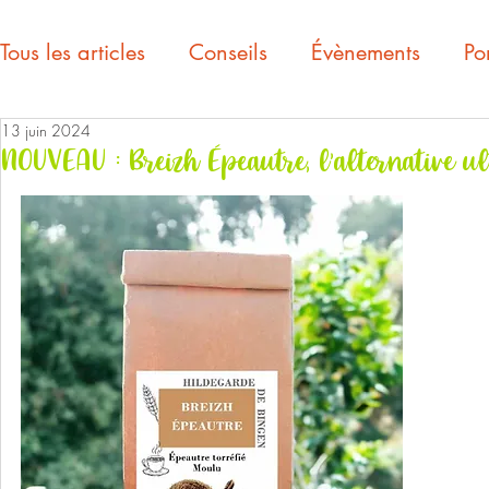
Tous les articles
Conseils
Évènements
Por
13 juin 2024
NOUVEAU : Breizh Épeautre, l'alternative ul